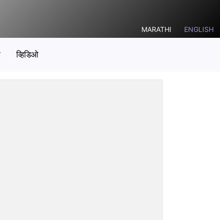
MARATHI
ENGLISH
ो
व्हिडिओ