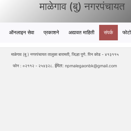
माळेगाव (बु) नगरपंचायत
ऑनलाइन सेवा
प्रकाशने
अद्यावत माहिती
संपर्क
फोट
माळेगाव (बु ) नगरपंचायत तालुका बारामती, जिल्हा पुणे. पिन कोड - ४१३११५
ईमेल:
फोन : ०२११२ - २५४३२८.
npmalegaonbk@gmail.com