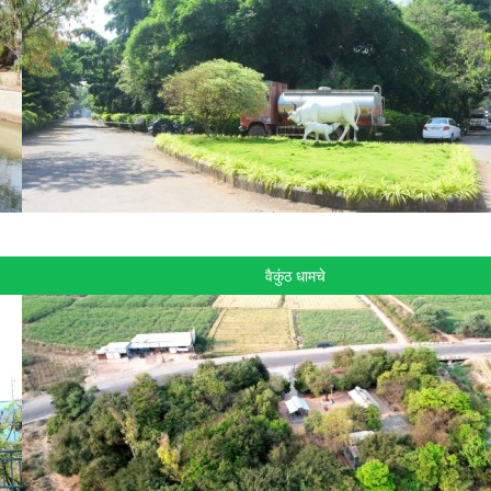
वैकुंठ धामचे