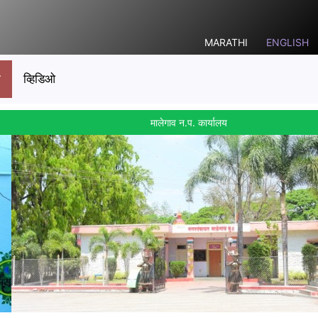
MARATHI
ENGLISH
ो
व्हिडिओ
मालेगाव न.प. कार्यालय