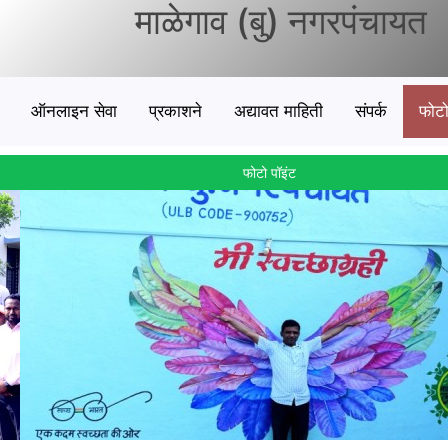
माळेगाव (बु) नगरपंचायत
ऑनलाइन सेवा
प्रकाशने
अद्यावत माहिती
संपर्क
फोट
फोटो पॉइंट