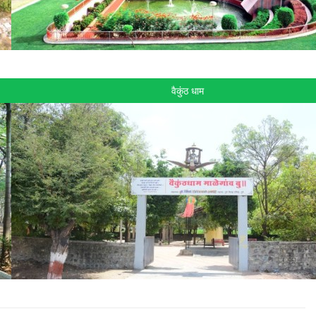
वैकुंठ धाम